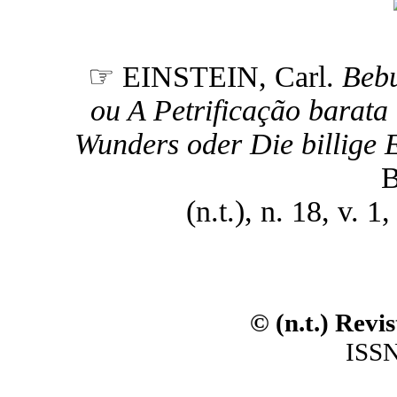
☞ EINSTEIN, Carl.
Bebu
ou A Petrificação barata
Wunders oder Die billige E
B
(n.t.), n. 18, v. 
© (n.t.) Revi
ISSN