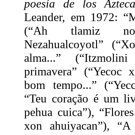
poesía de los Azteca
Leander, em 1972: “M
(“Ah tlamiz no
Nezahualcoyotl” (“Xoc
alma...” (“Itzmolini
primavera” (“Yecoc 
bom tempo...” (“Yec
“Teu coração é um li
pehua cuica”), “Flore
xon ahuiyacan”), “