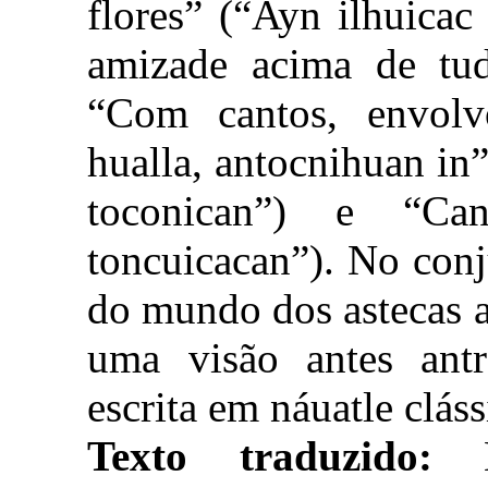
flores” (“Ayn ilhuicac
amizade acima de tudo
“Com cantos, envol
hualla, antocnihuan i
toconican”) e “Ca
toncuicacan”). No con
do mundo dos astecas a
uma visão antes antr
escrita em náuatle cláss
Texto traduzido: