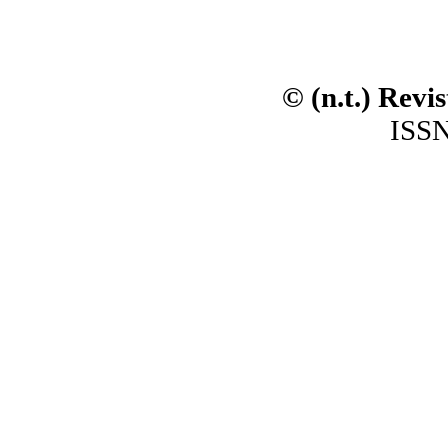
© (n.t.) Revi
ISSN