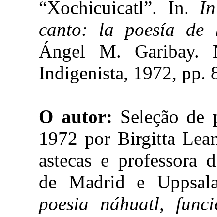
“Xochicuicatl”. In.
In
canto: la poesía de 
Ángel M. Garibay. M
Indigenista, 1972, pp. 
O autor:
Seleção de p
1972 por Birgitta Lean
astecas e professora 
de Madrid e Uppsala
poesia náhuatl, func