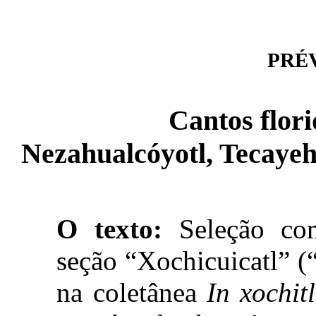
PRÉVI
Cantos flori
Nezahualcóyotl, Tecayehu
O texto:
Seleção com
seção “Xochicuicatl” (
na coletânea
In xochit