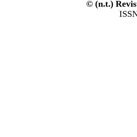
© (n.t.) Revi
ISSN