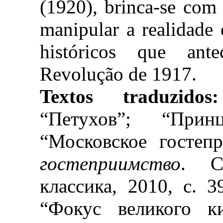
(1920), brinca-se com
manipular a realidade 
históricos que an
Revolução de 1917.
Textos traduzid
“Петухов”; “Прин
“Московское гостеп
гостеприимство
. Са
классика, 2010, c. 3
“Фокус великого к