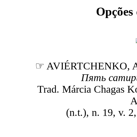
Opções
☞ AVIÉRTCHENKO, A
Пять сатири
Trad. Márcia Chagas Ko
A
(n.t.), n. 19, v. 