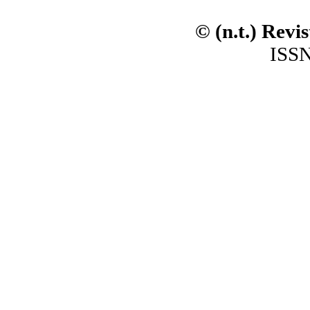
© (n.t.) Revi
ISSN