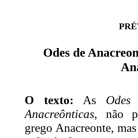
PRÉV
Odes de Anacreon
An
O texto:
As
Odes 
Anacreônticas
, não p
grego Anacreonte, mas