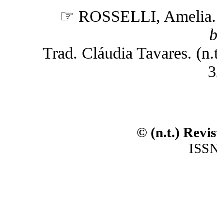
☞ ROSSELLI, Amelia
b
Trad. Cláudia Tavares. (n.t
3
© (n.t.) Revi
ISSN