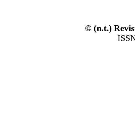
© (n.t.) Revi
ISSN