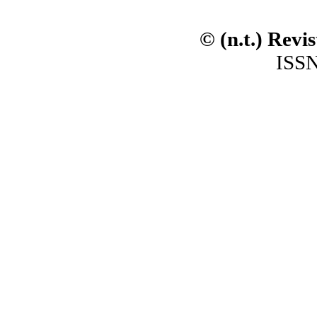
© (n.t.) Revi
ISSN