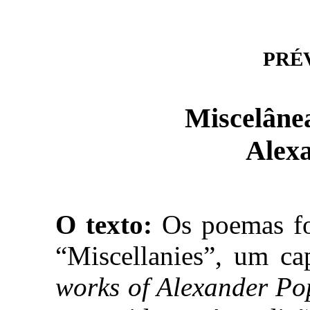
PRÉVI
Miscelânea
Alex
O texto:
Os poemas for
“Miscellanies”, um ca
works of Alexander Po