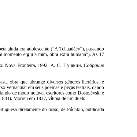
eta ainda era adolescente (“A Tchaadáev”), passando
“Um momento ergui a mim, obra extra-humana”). As 17
eiro: Nova Fronteira, 1992; А. С. Пушкин.
Собрание
a obra que abrange diversos gêneros literários, é
urso vernacular em seus poemas e peças teatrais, dando
enciando de modo notável escritores como Dostoiévski e
1831). Morreu em 1837, vítima de um duelo.
ortuguesa diretamente do russo, de Púchkin, publicada