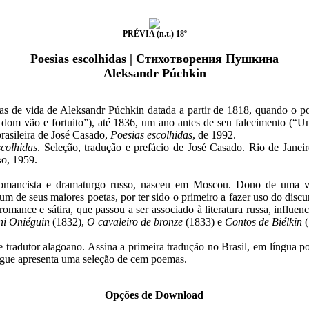
PRÉVIA (n.t.) 18º
Poesias escolhidas | Стихотворения Пушкина
Aleksandr Púchkin
 de vida de Aleksandr Púchkin datada a partir de 1818, quando o po
dom vão e fortuito”), até 1836, um ano antes de seu falecimento (
rasileira de José Casado,
Poesias escolhidas
, de 1992.
scolhidas
. Seleção, tradução e prefácio de José Casado. Rio de Jan
о, 1959.
omancista e dramaturgo russo, nasceu em Moscou. Dono de uma vast
um de seus maiores poetas, por ter sido o primeiro a fazer uso do disc
omance e sátira, que passou a ser associado à literatura russa, influ
ni Oniéguin
(1832),
O cavaleiro de bronze
(1833) e
Contos de Biélkin
(
e tradutor alagoano. Assina a primeira tradução no Brasil, em língua p
ngue apresenta uma seleção de cem poemas.
Opções de Download