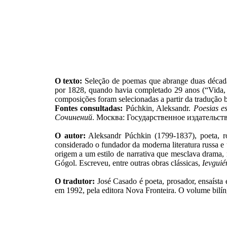
O texto:
Seleção de poemas que abrange duas décadas
por 1828, quando havia completado 29 anos (“Vida, 
composições foram selecionadas a partir da tradução b
Fontes consultadas:
Púchkin, Aleksandr.
Poesias e
Сочинений
. Москва: Государственное издательств
O autor:
Aleksandr Púchkin (1799-1837), poeta, r
considerado o fundador da moderna literatura russa e 
origem a um estilo de narrativa que mesclava drama, r
Gógol. Escreveu, entre outras obras clássicas,
Ievguié
O tradutor:
José Casado é poeta, prosador, ensaísta 
em 1992, pela editora Nova Fronteira. O volume bilí