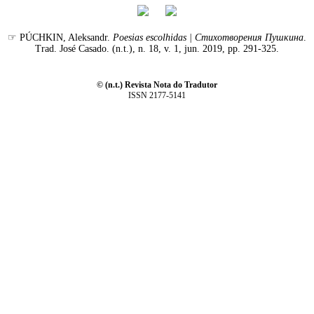
☞ PÚCHKIN, Aleksandr.
Poesias escolhidas | Стихотворения Пушкина
.
Trad. José Casado. (n.t.), n. 18, v. 1, jun. 2019, pp. 291-325.
© (n.t.) Revista Nota do Tradutor
ISSN 2177-5141