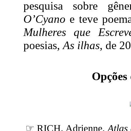
pesquisa sobre gên
O’Cyano
e teve poema
Mulheres que Escrev
poesias,
As ilhas
, de 2
Opções
☞ RICH, Adrienne.
Atlas