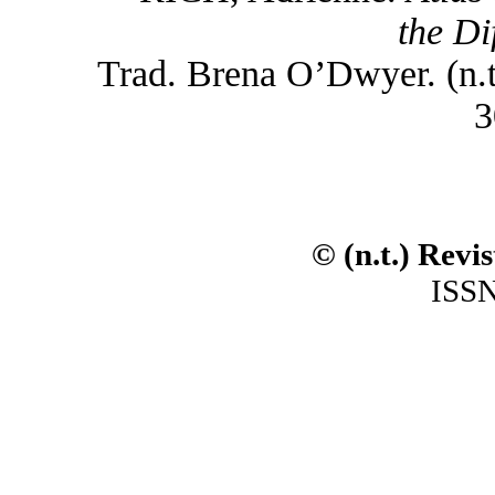
the Di
Trad. Brena O’Dwyer. (n.t.
3
© (n.t.) Revi
ISSN